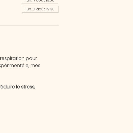
lun. 17 août, 19:30
lun. 31 août, 19:30
espiration pour 
xpérimenté·e, mes 
uire le stress, 