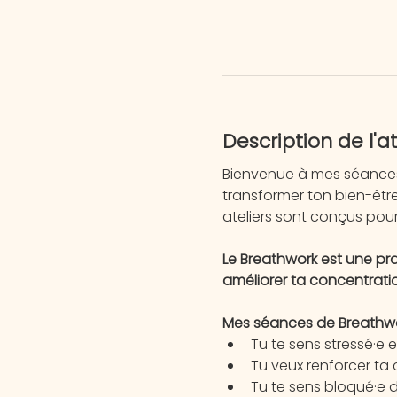
Description de l'at
Bienvenue à mes séances 
transformer ton bien-êtr
ateliers sont conçus pour
Le Breathwork est une pra
améliorer ta concentration
Mes séances de Breathwork
Tu te sens stressé·e e
Tu veux renforcer ta 
Tu te sens bloqué·e 