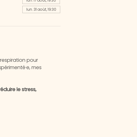
lun. 17 août, 19:30
lun. 31 août, 19:30
espiration pour 
xpérimenté·e, mes 
uire le stress, 