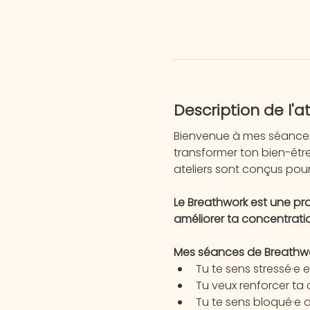
Description de l'at
Bienvenue à mes séances 
transformer ton bien-êtr
ateliers sont conçus pour
Le Breathwork est une pra
améliorer ta concentration
Mes séances de Breathwork
Tu te sens stressé·e e
Tu veux renforcer ta 
Tu te sens bloqué·e 